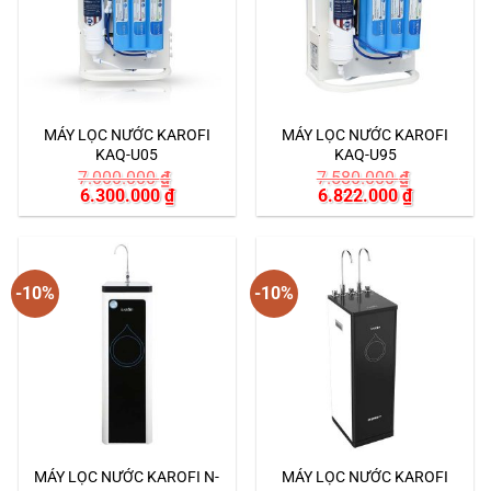
MÁY LỌC NƯỚC KAROFI
MÁY LỌC NƯỚC KAROFI
KAQ-U05
KAQ-U95
7.000.000
₫
7.580.000
₫
Giá
Giá
Giá
Giá
6.300.000
₫
6.822.000
₫
gốc
hiện
gốc
hiện
là:
tại
là:
tại
7.000.000 ₫.
là:
7.580.000 ₫.
là:
6.300.000 ₫.
6.822.000
-10%
-10%
MÁY LỌC NƯỚC KAROFI N-
MÁY LỌC NƯỚC KAROFI