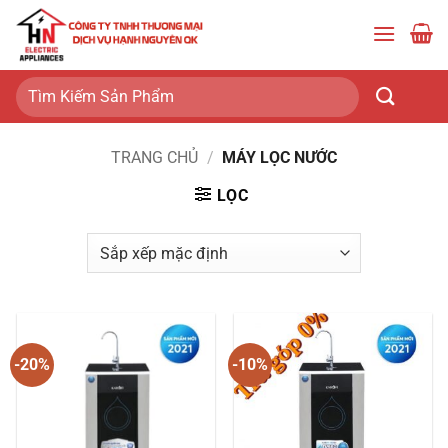
Bỏ
qua
nội
dung
Tìm
kiếm:
TRANG CHỦ
/
MÁY LỌC NƯỚC
LỌC
-20%
-10%