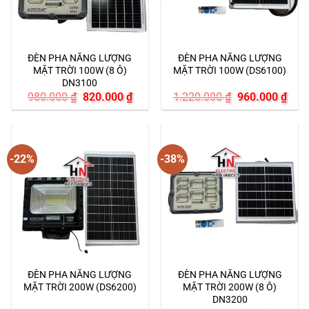
ĐÈN PHA NĂNG LƯỢNG
ĐÈN PHA NĂNG LƯỢNG
MẶT TRỜI 100W (8 Ô)
MẶT TRỜI 100W (DS6100)
DN3100
Giá
Giá
Giá
Giá
980.000
₫
820.000
₫
1.220.000
₫
960.000
₫
gốc
hiện
gốc
hiện
là:
tại
là:
tại
980.000 ₫.
là:
1.220.000 ₫.
là:
820.000 ₫.
960.
-22%
-38%
ĐÈN PHA NĂNG LƯỢNG
ĐÈN PHA NĂNG LƯỢNG
MẶT TRỜI 200W (DS6200)
MẶT TRỜI 200W (8 Ô)
DN3200