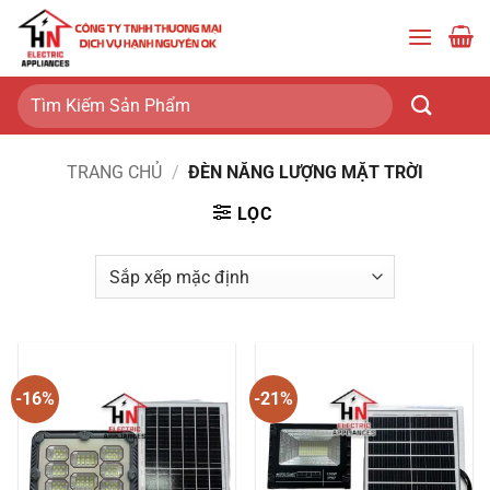
Bỏ
qua
nội
dung
Tìm
kiếm:
TRANG CHỦ
/
ĐÈN NĂNG LƯỢNG MẶT TRỜI
LỌC
-16%
-21%