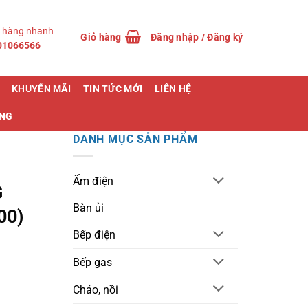
 hàng nhanh
Giỏ hàng
Đăng nhập / Đăng ký
01066566
KHUYẾN MÃI
TIN TỨC MỚI
LIÊN HỆ
ỤNG
DANH MỤC SẢN PHẨM
Ấm điện
G
Bàn ủi
00)
Bếp điện
Bếp gas
Chảo, nồi