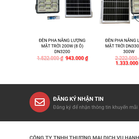
ĐÈN PHA NĂNG LƯỢNG
ĐÈN PHA NĂNG
MẶT TRỜI 200W (8 Ô)
MẶT TRỜI DN3300
DN3200
300W
Giá
Giá
1.522.000
₫
943.000
₫
2.222.000
gốc
hiện
Giá
1.333.00
là:
tại
gốc
1.522.000 ₫.
là:
là:
943.000 ₫.
2.222.000 
ĐĂNG KÝ NHẬN TIN
Đăng ký để nhận thông tin khuyến mãi
CÔNG TY TNHH THƯƠNG MẠI DỊCH VỤ HẠN