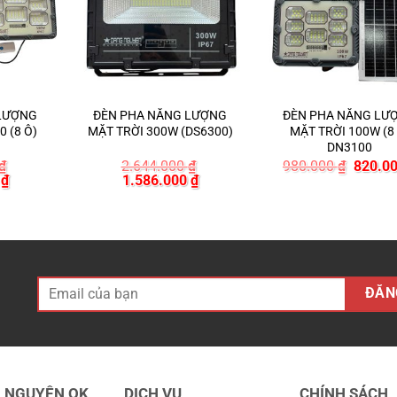
 LƯỢNG
ĐÈN PHA NĂNG LƯỢNG
ĐÈN PHA NĂNG LƯ
 (8 Ô)
MẶT TRỜI 300W (DS6300)
MẶT TRỜI 100W (8
DN3100
Giá
₫
2.644.000
₫
980.000
₫
820.0
Giá
Giá
Giá
gốc
0
₫
1.586.000
₫
hiện
gốc
hiện
là:
tại
là:
tại
980.00
₫.
là:
2.644.000 ₫.
là:
1.333.000 ₫.
1.586.000 ₫.
H NGUYÊN QK
DỊCH VỤ
CHÍNH SÁCH