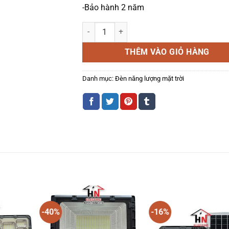
-Bảo hành 2 năm
ĐÈN PHA NĂNG LƯỢNG MẶT TRỜI 100W (DS61
THÊM VÀO GIỎ HÀNG
Danh mục:
Đèn năng lượng mặt trời
-40%
-16%