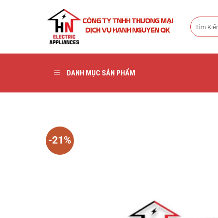
Bỏ
qua
Tìm
nội
kiếm:
dung
DANH MỤC SẢN PHẨM
-21%