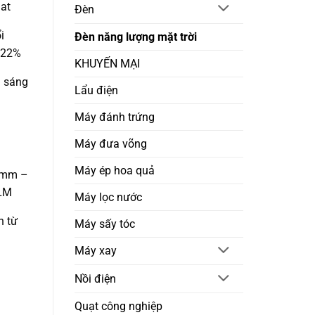
hat
Đèn
i
Đèn năng lượng mặt trời
 22%
KHUYẾN MẠI
h sáng
Lẩu điện
Máy đánh trứng
Máy đưa võng
Máy ép hoa quả
50mm –
0LM
Máy lọc nước
n từ
Máy sấy tóc
Máy xay
Nồi điện
Quạt công nghiệp