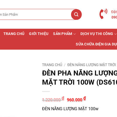
Đặt
09
TRANG CHỦ
GIỚI THIỆU
SẢN PHẨM
DỊCH VỤ THI CÔNG
SỬA CHỮA ĐIỆN GIA D
TRANG CHỦ
/
ĐÈN NĂNG LƯỢNG MẶT TRỜI
ĐÈN PHA NĂNG LƯỢN
MẶT TRỜI 100W (DS61
Giá
Giá
₫
₫
1.220.000
960.000
gốc
hiện
là:
tại
ĐÈN NĂNG LƯỢNG MẶT 100w
1.220.000 ₫.
là:
960.000 ₫.