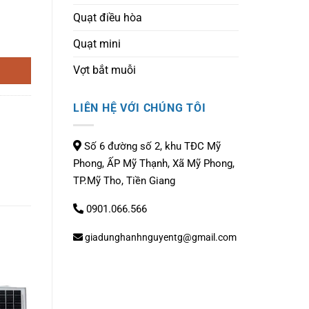
Quạt điều hòa
00) số lượng
Quạt mini
Vợt bắt muỗi
LIÊN HỆ VỚI CHÚNG TÔI
Số 6 đường số 2, khu TĐC Mỹ
Phong, ẤP Mỹ Thạnh, Xã Mỹ Phong,
TP.Mỹ Tho, Tiền Giang
0901.066.566
giadunghanhnguyentg@gmail.com
-22%