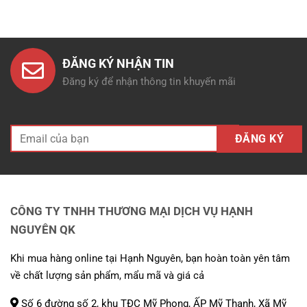
là:
tại
135.000 ₫.
là:
108.000 ₫.
ĐĂNG KÝ NHẬN TIN
Đăng ký để nhận thông tin khuyến mãi
CÔNG TY TNHH THƯƠNG MẠI DỊCH VỤ HẠNH
NGUYÊN QK
Khi mua hàng online tại Hạnh Nguyên, bạn hoàn toàn yên tâm
về chất lượng sản phẩm, mẩu mã và giá cả
Số 6 đường số 2, khu TĐC Mỹ Phong, ẤP Mỹ Thạnh, Xã Mỹ