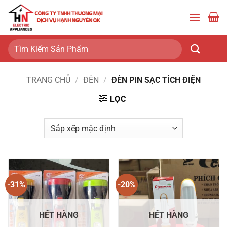
Bỏ
qua
nội
dung
Tìm
kiếm:
TRANG CHỦ
/
ĐÈN
/
ĐÈN PIN SẠC TÍCH ĐIỆN
LỌC
-31%
-20%
HẾT HÀNG
HẾT HÀNG