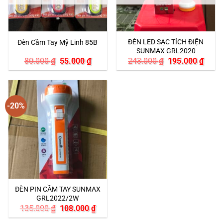
ĐÈN LED SẠC TÍCH ĐIỆN
Đèn Cầm Tay Mỹ Linh 85B
SUNMAX GRL2020
Giá
Giá
Giá
Giá
80.000
₫
55.000
₫
243.000
₫
195.000
₫
gốc
hiện
gốc
hiện
là:
tại
là:
tại
80.000 ₫.
là:
243.000 ₫.
là:
55.000 ₫.
195.0
-20%
ĐÈN PIN CẦM TAY SUNMAX
GRL2022/2W
Giá
Giá
135.000
₫
108.000
₫
gốc
hiện