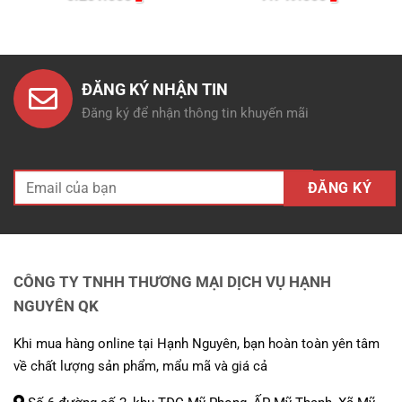
gốc
hiện
gốc
hiện
là:
tại
là:
tại
6.890.000 ₫.
là:
8.610.000 ₫.
là:
000 ₫.
6.201.000 ₫.
7.749.000
ĐĂNG KÝ NHẬN TIN
Đăng ký để nhận thông tin khuyến mãi
CÔNG TY TNHH THƯƠNG MẠI DỊCH VỤ HẠNH
NGUYÊN QK
Khi mua hàng online tại Hạnh Nguyên, bạn hoàn toàn yên tâm
về chất lượng sản phẩm, mẩu mã và giá cả