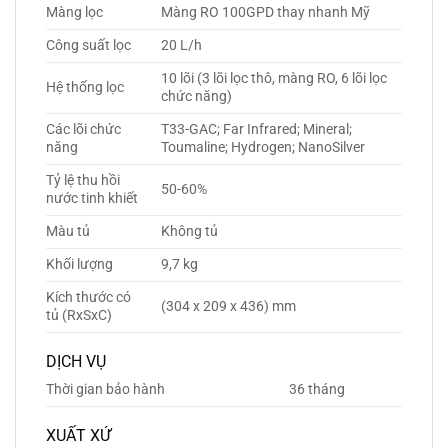
Màng lọc
Màng RO 100GPD thay nhanh Mỹ
Công suất lọc
20 L/h
10 lõi (3 lõi lọc thô, màng RO, 6 lõi lọc
Hệ thống lọc
chức năng)
Các lõi chức
T33-GAC; Far Infrared; Mineral;
năng
Toumaline; Hydrogen; NanoSilver
Tỷ lệ thu hồi
50-60%
nước tinh khiết
Màu tủ
Không tủ
Khối lượng
9,7 kg
Kích thước có
(304 x 209 x 436) mm
tủ (RxSxC)
DỊCH VỤ
Thời gian bảo hành
36 tháng
XUẤT XỨ