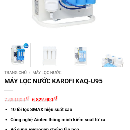
TRANG CHỦ
/
MÁY LỌC NƯỚC
MÁY LỌC NƯỚC KAROFI KAQ-U95
Giá
Giá
₫
₫
7.580.000
6.822.000
gốc
hiện
là:
tại
10 lõi lọc SMAX hiệu suất cao
7.580.000 ₫.
là:
6.822.000 ₫.
Công nghệ Aiotec thông minh kiếm soát từ xa
Bổ sung Hydrogen chống lão hóa