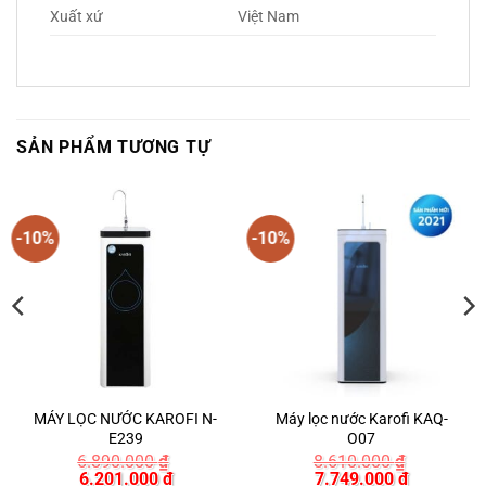
Xuất xứ
Việt Nam
SẢN PHẨM TƯƠNG TỰ
-10%
-10%
MÁY LỌC NƯỚC KAROFI N-
Máy lọc nước Karofi KAQ-
E239
O07
6.890.000
₫
8.610.000
₫
Giá
Giá
Giá
Giá
6.201.000
₫
7.749.000
₫