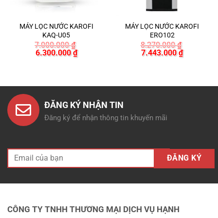
MÁY LỌC NƯỚC KAROFI
MÁY LỌC NƯỚC KAROFI
KAQ-U05
ERO102
7.000.000
₫
8.270.000
₫
Giá
Giá
Giá
Giá
6.300.000
₫
7.443.000
₫
gốc
hiện
gốc
hiện
là:
tại
là:
tại
7.000.000 ₫.
là:
8.270.000 ₫.
là:
00 ₫.
6.300.000 ₫.
7.443.000
ĐĂNG KÝ NHẬN TIN
Đăng ký để nhận thông tin khuyến mãi
CÔNG TY TNHH THƯƠNG MẠI DỊCH VỤ HẠNH