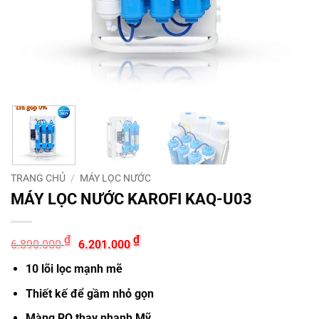
TRANG CHỦ
/
MÁY LỌC NƯỚC
MÁY LỌC NƯỚC KAROFI KAQ-U03
Giá
Giá
₫
₫
6.890.000
6.201.000
gốc
hiện
là:
tại
10 lõi lọc mạnh mẽ
6.890.000 ₫.
là:
6.201.000 ₫.
Thiết kế để gầm nhỏ gọn
Màng RO thay nhanh Mỹ