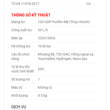
TCVN 11978:2017
Có
THÔNG SỐ KỸ THUẬT
Màng lọc
100 GDP Purifim Mỹ (Thay nhanh)
Công suất lọc
20 L/h
Điện áp
220V/50Hz
Hệ thống lọc
10 lõi lọc
Các lõi chức
Khoáng đá, T33-GAC, Hồng ngoại xa,
năng
Tourmaline, Hydrogen, Nano bạc
Tỷ lệ thu hồi
60%
nước tinh khiết
Số lượng vòi
1
Màu tủ
Không tủ
Khối lượng
9.5 kg
DỊCH VỤ