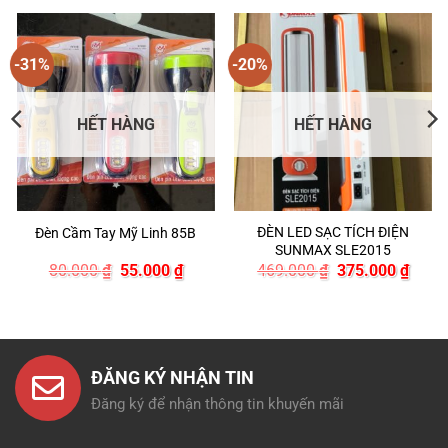
-31%
-20%
HẾT HÀNG
HẾT HÀNG
ĐÈN LED SẠC TÍCH ĐIỆN
Đèn Cầm Tay Mỹ Linh 85B
SUNMAX SLE2015
Giá
Giá
Giá
Giá
80.000
₫
55.000
₫
469.000
₫
375.000
₫
n
gốc
hiện
gốc
hiện
là:
tại
là:
tại
80.000 ₫.
là:
469.000 ₫.
là:
.000 ₫.
55.000 ₫.
375.0
ĐĂNG KÝ NHẬN TIN
Đăng ký để nhận thông tin khuyến mãi