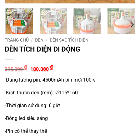
TRANG CHỦ
/
ĐÈN
/
ĐÈN SẠC TÍCH ĐIỆN
ĐÈN TÍCH ĐIỆN DI ĐỘNG
Giá
Giá
₫
₫
395.000
180.000
gốc
hiện
là:
tại
-Dung lượng pin: 4500mAh pin mới 100%
395.000 ₫.
là:
180.000 ₫.
-Kích thước đèn (mm): Ø115*160
-Thời gian sử dụng: 6 giờ
-Bóng led siêu sáng
-Pin có thể thay thế