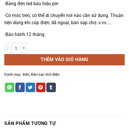
-Bảng đèn led báo hiệu pin
-Có móc treo, có thể di chuyển nơi nào cần sử dụng. Thuận
tiện dùng khi cúp điện, dã ngoại, bán sạp chợ..v.vv…..
-Bảo hành 12 tháng
ĐÈN TÍCH ĐIỆN DI ĐỘNG số lượng
THÊM VÀO GIỎ HÀNG
Danh mục:
Đèn
,
Đèn sạc tích điện
SẢN PHẨM TƯƠNG TỰ