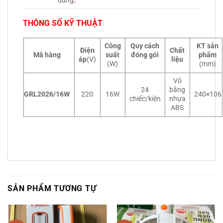
dùng
.
THÔNG SỐ KỸ THUẬT
Công
Quy cách
KT sản
Điện
Chất
Mã hàng
suất
đóng gói
phẩm
áp
(V)
liệu
(W)
(mm)
Vỏ
24
bằng
GRL2026/16W
220
16W
240×106
chiếc/kiện
nhựa
ABS
SẢN PHẨM TƯƠNG TỰ