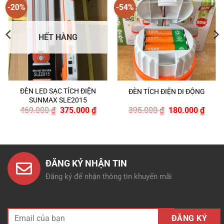
-20%
-54%
HẾT HÀNG
ĐÈN LED SẠC TÍCH ĐIỆN
ĐÈN TÍCH ĐIỆN DI ĐỘNG
SUNMAX SLE2015
Giá
Giá
Giá
Giá
469.000
₫
375.000
₫
395.000
₫
180.000
₫
gốc
hiện
gốc
hiện
là:
tại
là:
tại
469.000 ₫.
là:
395.000 ₫.
là:
375.000 ₫.
180.0
ĐĂNG KÝ NHẬN TIN
Đăng ký để nhận thông tin khuyến mãi