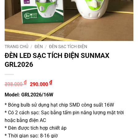
TRANG CHỦ
/
ĐÈN
/
ĐÈN SẠC TÍCH ĐIỆN
ĐÈN LED SẠC TÍCH ĐIỆN SUNMAX
GRL2026
Giá
Giá
₫
₫
398.000
290.000
gốc
hiện
là:
tại
Model: GRL2026/16W
398.000 ₫.
là:
290.000 ₫.
* Bóng bulb sử dụng hạt chip SMD công suất 16W
* Có 2 cách sạc: Sạc bằng tấm pin năng lượng mặt trời
hoặc bằng điện AC
* Đèn được tích hợp chiết áp
* Thời gian sạc: 8-16 giờ