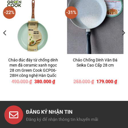
-22%
-31%
Chảo đúc đáy từ chống dính
Chảo Chống Dính Vân Đá
men đá ceramic xanh ngọc
Seika Cao Cấp 28 cm
28 cm Green Cook GCP06-
28IH công nghệ Hàn Quốc
Giá
Giá
Giá
Giá
490.000
₫
380.000
₫
258.000
₫
179.000
₫
n
gốc
hiện
gốc
hiện
là:
tại
là:
tại
490.000 ₫.
là:
258.000 ₫.
là:
.000 ₫.
380.000 ₫.
179.0
ĐĂNG KÝ NHẬN TIN
Đăng ký để nhận thông tin khuyến mãi