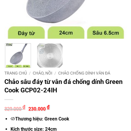
TRANG CHỦ
/
CHẢO, NỒI
/
CHẢO CHỐNG DÍNH VÂN ĐÁ
Chảo sâu đáy từ vân đá chống dính Green
Cook GCP02-24IH
Giá
Giá
₫
₫
329.000
230.000
gốc
hiện
là:
tại
Thương hiệu: Green Cook
329.000 ₫.
là:
230.000 ₫.
Kích thước size: 24cm