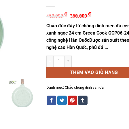
Giá
Giá
₫
₫
450.000
360.000
gốc
hiện
là:
tại
Chảo đúc đáy từ chống dính men đá ce
450.000 ₫.
là:
360.000 ₫.
xanh ngọc 24 cm Green Cook GCP06-2
công nghệ Hàn QuốcĐược sản xuất the
nghệ cao Hàn Quốc, phủ đá …
Chảo đúc đáy từ chống dính men đá ceramic
THÊM VÀO GIỎ HÀNG
Danh mục:
Chảo chống dính vân đá