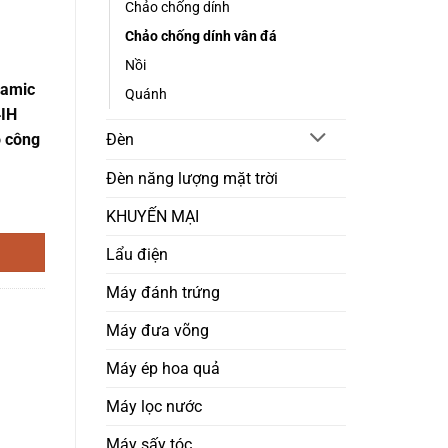
Chảo chống dính
Chảo chống dính vân đá
Nồi
ramic
Quánh
4IH
Đèn
o công
Đèn năng lượng mặt trời
 xanh ngọc 24 cm Green Cook GCP06-24IH công nghệ Hàn Quốc số lượn
KHUYẾN MẠI
Lẩu điện
Máy đánh trứng
Máy đưa võng
Máy ép hoa quả
Máy lọc nước
Máy sấy tóc