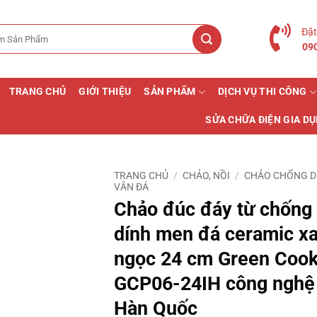
Đặt
09
TRANG CHỦ
GIỚI THIỆU
SẢN PHẨM
DỊCH VỤ THI CÔNG
SỬA CHỮA ĐIỆN GIA D
TRANG CHỦ
/
CHẢO, NỒI
/
CHẢO CHỐNG D
VÂN ĐÁ
Chảo đúc đáy từ chống
dính men đá ceramic x
ngọc 24 cm Green Coo
GCP06-24IH công nghệ
Hàn Quốc