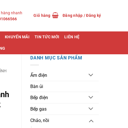
 hàng nhanh
Giỏ hàng
Đăng nhập / Đăng ký
01066566
KHUYẾN MÃI
TIN TỨC MỚI
LIÊN HỆ
ỤNG
DANH MỤC SẢN PHẨM
ÍNH
Ấm điện
Bàn ủi
anh
Bếp điện
k
Bếp gas
Chảo, nồi