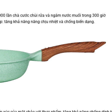
00 lần chà cước chùi rửa và ngâm nước muối trong 300 giờ
: tăng khả năng năng chịu nhiệt và chống biến dạng.
p xúc của mặt chảo với thực phẩm, tăng khả năng chống dính 