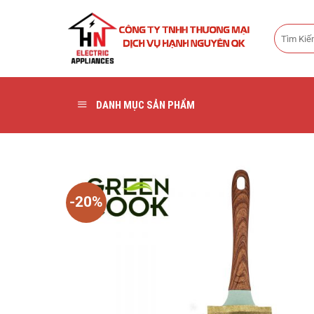
Bỏ
qua
Tìm
nội
kiếm:
dung
DANH MỤC SẢN PHẨM
-20%