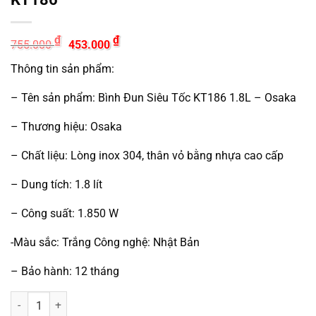
Giá
Giá
₫
₫
755.000
453.000
gốc
hiện
là:
tại
Thông tin sản phẩm:
755.000 ₫.
là:
453.000 ₫.
– Tên sản phẩm: Bình Đun Siêu Tốc KT186 1.8L – Osaka
– Thương hiệu: Osaka
– Chất liệu: Lòng inox 304, thân vỏ bằng nhựa cao cấp
– Dung tích: 1.8 lít
– Công suất: 1.850 W
-Màu sắc: Trắng Công nghệ: Nhật Bản
– Bảo hành: 12 tháng
BÌNH ĐUN SIÊU TỐC CAO CẤP OSAKA KT186 số lượng