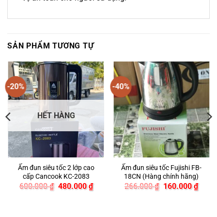
SẢN PHẨM TƯƠNG TỰ
-20%
-40%
HẾT HÀNG
Ấm đun siêu tốc 2 lớp cao
Ấm đun siêu tốc Fujishi FB-
cấp Cancook KC-2083
18CN (Hàng chính hãng)
Giá
Giá
Giá
Giá
600.000
₫
480.000
₫
266.000
₫
160.000
₫
n
gốc
hiện
gốc
hiện
là:
tại
là:
tại
600.000 ₫.
là:
266.000 ₫.
là:
.000 ₫.
480.000 ₫.
160.0