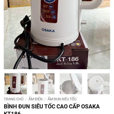
TRANG CHỦ
/
ẤM ĐIỆN
/
ẤM ĐUN SIÊU TỐC
BÌNH ĐUN SIÊU TỐC CAO CẤP OSAKA
KT186