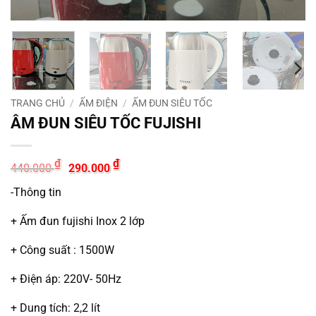
TRANG CHỦ
/
ẤM ĐIỆN
/
ẤM ĐUN SIÊU TỐC
ÂM ĐUN SIÊU TỐC FUJISHI
Giá
Giá
₫
₫
440.000
290.000
gốc
hiện
là:
tại
-Thông tin
440.000 ₫.
là:
290.000 ₫.
+ Ấm đun fujishi Inox 2 lớp
+ Công suất : 1500W
+ Điện áp: 220V- 50Hz
+ Dung tích: 2,2 lít