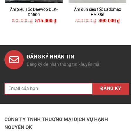
Âm Siêu Tốc Daewoo DEK-
Ấm đun siêu tốc Ladomax
D6500
HA-886
Giá
Giá
Giá
Giá
830.000
₫
515.000
₫
500.000
₫
300.000
₫
gốc
hiện
gốc
hiện
là:
tại
là:
tại
830.000 ₫.
là:
500.000 ₫.
là:
515.000 ₫.
300.0
00 ₫.
ĐĂNG KÝ NHẬN TIN
Đăng ký để nhận thông tin khuyến mãi
CÔNG TY TNHH THƯƠNG MẠI DỊCH VỤ HẠNH
NGUYÊN QK