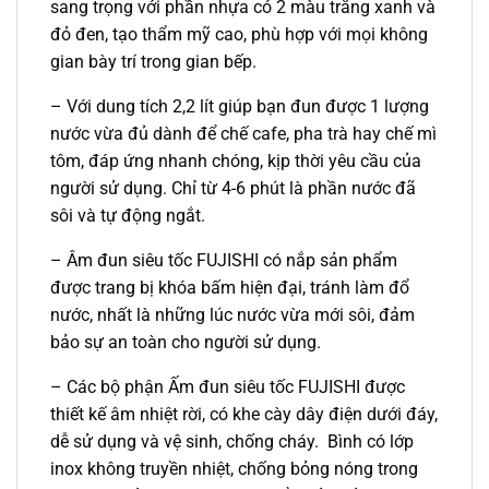
sang trọng với phần nhựa có 2 màu trắng xanh và
đỏ đen, tạo thẩm mỹ cao, phù hợp với mọi không
gian bày trí trong gian bếp.
– Với dung tích 2,2 lít giúp bạn đun được 1 lượng
nước vừa đủ dành để chế cafe, pha trà hay chế mì
tôm, đáp ứng nhanh chóng, kịp thời yêu cầu của
người sử dụng. Chỉ từ 4-6 phút là phần nước đã
sôi và tự động ngắt.
– Âm đun siêu tốc FUJISHI có nắp sản phẩm
được trang bị khóa bấm hiện đại, tránh làm đổ
nước, nhất là những lúc nước vừa mới sôi, đảm
bảo sự an toàn cho người sử dụng.
– Các bộ phận Ấm đun siêu tốc FUJISHI được
thiết kế âm nhiệt rời, có khe cày dây điện dưới đáy,
dễ sử dụng và vệ sinh, chống cháy. Bình có lớp
inox không truyền nhiệt, chống bỏng nóng trong