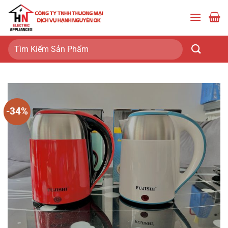
Bỏ
qua
nội
dung
Tìm
kiếm:
-34%