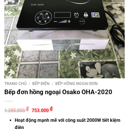
TRANG CHỦ
/
BẾP ĐIỆN
/
BẾP HỒNG NGOẠI ĐƠN
Bếp đơn hồng ngoại Osako OHA-2020
Giá
Giá
₫
₫
1.255.000
753.000
gốc
hiện
là:
tại
Hoạt động mạnh mẽ với công suất 2000W tiết kiệm
1.255.000 ₫.
là:
753.000 ₫.
điện