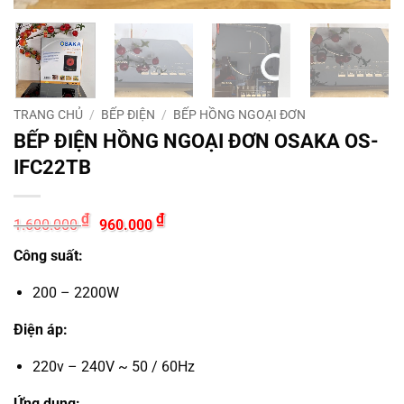
TRANG CHỦ
/
BẾP ĐIỆN
/
BẾP HỒNG NGOẠI ĐƠN
BẾP ĐIỆN HỒNG NGOẠI ĐƠN OSAKA OS-
IFC22TB
Giá
Giá
₫
₫
1.600.000
960.000
gốc
hiện
là:
tại
Công suất:
1.600.000 ₫.
là:
960.000 ₫.
200 – 2200W
Điện áp:
220v – 240V ~ 50 / 60Hz
Ứng dụng: