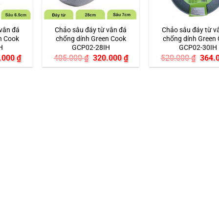
 vân đá
Chảo sâu đáy từ vân đá
Chảo sâu đáy từ v
n Cook
chống dính Green Cook
chống dính Green
H
GCP02-28IH
GCP02-30IH
Giá
Giá
Giá
Giá
.000
₫
405.000
₫
320.000
₫
520.000
₫
364.
hiện
gốc
hiện
gốc
tại
là:
tại
là:
.000 ₫.
là:
405.000 ₫.
là:
520.0
255.000 ₫.
320.000 ₫.