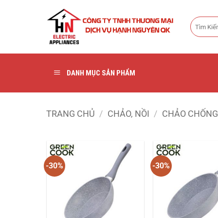
Bỏ
qua
Tìm
nội
kiếm:
dung
DANH MỤC SẢN PHẨM
TRANG CHỦ
/
CHẢO, NỒI
/
CHẢO CHỐNG 
-30%
-30%