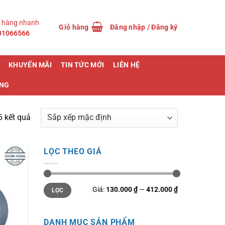
 hàng nhanh
Giỏ hàng
Đăng nhập / Đăng ký
01066566
KHUYẾN MÃI
TIN TỨC MỚI
LIÊN HỆ
ỤNG
6 kết quả
LỌC THEO GIÁ
Giá
Giá
Giá:
130.000 ₫
—
412.000 ₫
LỌC
tối
tối
thiểu
đa
DANH MỤC SẢN PHẨM