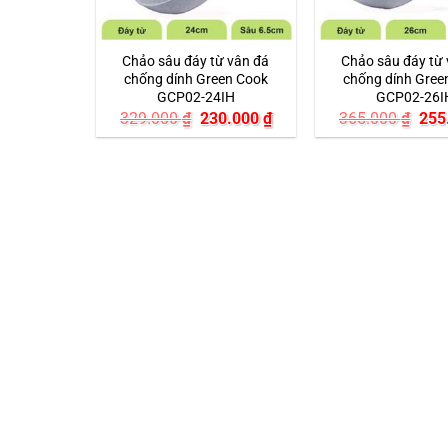
Chảo sâu đáy từ vân đá
Chảo sâu đáy từ
chống dính Green Cook
chống dính Gree
GCP02-24IH
GCP02-26I
Giá
Giá
Giá
329.000
₫
230.000
₫
365.000
₫
255
gốc
hiện
gốc
là:
tại
là:
329.000 ₫.
là:
365
230.000 ₫.