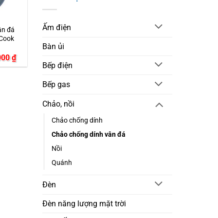
Ấm điện
ân đá
 Cook
Bàn ủi
Giá
000
₫
hiện
Bếp điện
tại
00 ₫.
là:
Bếp gas
364.000 ₫.
Chảo, nồi
Chảo chống dính
Chảo chống dính vân đá
Nồi
Quánh
Đèn
Đèn năng lượng mặt trời