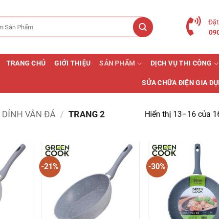
Đặt
09
TRANG CHỦ
GIỚI THIỆU
SẢN PHẨM
DỊCH VỤ THI CÔNG
SỬA CHỮA ĐIỆN GIA D
DÍNH VÂN ĐÁ
/
TRANG 2
Hiển thị 13–16 của 1
-21%
-30%