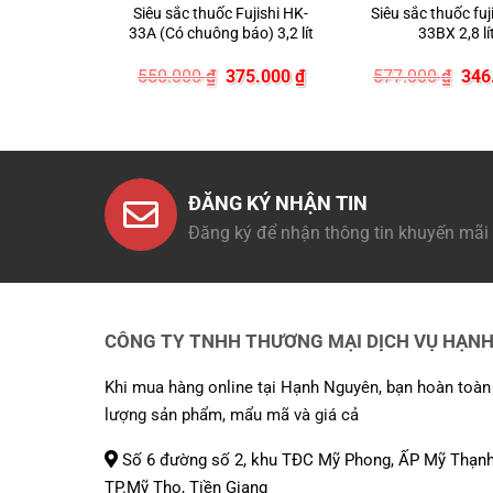
ốc Seika
Siêu sắc thuốc Fujishi HK-
Siêu sắc thuốc fuj
huông báo)
33A (Có chuông báo) 3,2 lít
33BX 2,8 lí
t
iá
Giá
Giá
Giá
Giá
68.000
₫
550.000
₫
375.000
₫
577.000
₫
346
ốc
hiện
gốc
hiện
gốc
à:
tại
là:
tại
là:
80.000 ₫.
là:
550.000 ₫.
là:
577
468.000 ₫.
375.000 ₫.
ĐĂNG KÝ NHẬN TIN
Đăng ký để nhận thông tin khuyến mãi
CÔNG TY TNHH THƯƠNG MẠI DỊCH VỤ HẠN
Khi mua hàng online tại Hạnh Nguyên, bạn hoàn toàn
lượng sản phẩm, mẩu mã và giá cả
Số 6 đường số 2, khu TĐC Mỹ Phong, ẤP Mỹ Thạnh
TP.Mỹ Tho, Tiền Giang