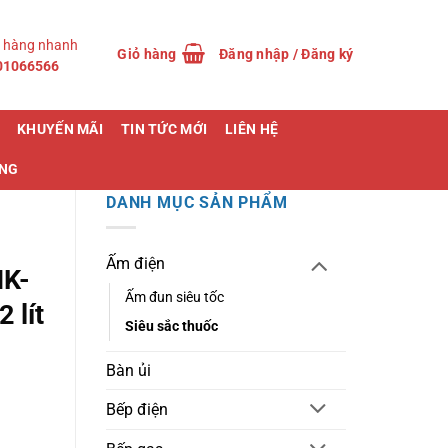
 hàng nhanh
Giỏ hàng
Đăng nhập / Đăng ký
01066566
KHUYẾN MÃI
TIN TỨC MỚI
LIÊN HỆ
ỤNG
DANH MỤC SẢN PHẨM
Ấm điện
HK-
Ấm đun siêu tốc
 lít
Siêu sắc thuốc
Bàn ủi
Bếp điện