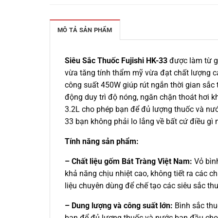
MÔ TẢ SẢN PHẨM
Siêu Sắc Thuốc Fujishi HK-33
được làm từ gố
vừa tăng tính thẩm mỹ vừa đạt chất lượng ca
công suất 450W giúp rút ngắn thời gian sắc
động duy trì độ nóng, ngăn chặn thoát hơi kh
3.2L cho phép bạn để đủ lượng thuốc và nước
33 bạn không phải lo lắng về bất cứ điều g
Tính năng sản phẩm:
– Chất liệu gốm Bát Tràng Việt Nam:
Vỏ bìn
khả năng chịu nhiệt cao, không tiết ra các c
liệu chuyên dùng để chế tạo các siêu sắc th
– Dung lượng và công suất lớn:
Bình sắc thu
bạn để đủ lượng thuốc và nước ban đầu cho 