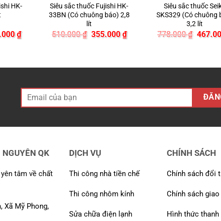
ishi HK-
Siêu sắc thuốc Fujishi HK-
Siêu sắc thuốc Sei
t
33BN (Có chuông báo) 2,8
SKS329 (Có chuông 
lít
3,2 lít
Giá
Giá
Giá
Giá
.000
₫
510.000
₫
355.000
₫
778.000
₫
467.0
hiện
gốc
hiện
gốc
tại
là:
tại
là:
.000 ₫.
là:
510.000 ₫.
là:
778.00
346.000 ₫.
355.000 ₫.
H NGUYÊN QK
DỊCH VỤ
CHÍNH SÁCH
 yên tâm về chất
Thi công nhà tiền chế
Chính sách đổi t
Thi công nhôm kính
Chính sách giao
, Xã Mỹ Phong,
Sửa chữa điện lạnh
Hình thức thanh