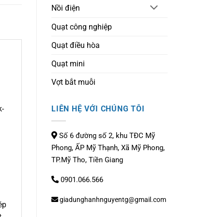
Nồi điện
Quạt công nghiệp
Quạt điều hòa
Quạt mini
Vợt bắt muỗi
k-
LIÊN HỆ VỚI CHÚNG TÔI
Số 6 đường số 2, khu TĐC Mỹ
Phong, ẤP Mỹ Thạnh, Xã Mỹ Phong,
TP.Mỹ Tho, Tiền Giang
0901.066.566
giadunghanhnguyentg@gmail.com
ép
t