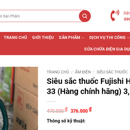
Đặt
09
TRANG CHỦ
GIỚI THIỆU
SẢN PHẨM
DỊCH VỤ THI CÔNG
SỬA CHỮA ĐIỆN GIA D
TRANG CHỦ
/
ẤM ĐIỆN
/
SIÊU SẮC THUỐC
Siêu sắc thuốc Fujishi 
33 (Hàng chính hãng) 3,2
Giá
Giá
₫
₫
470.000
376.000
gốc
hiện
là:
tại
Thông số kỹ thuật:
470.000 ₫.
là:
376.000 ₫.