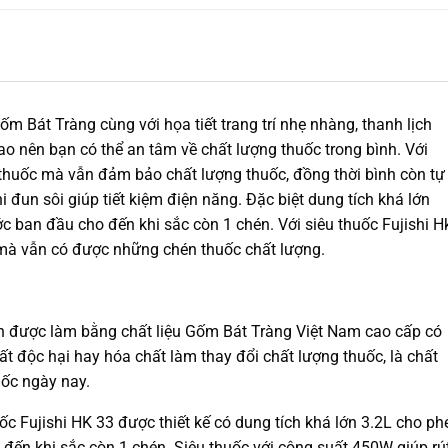
m Bát Tràng cùng với họa tiết trang trí nhẹ nhàng, thanh lịch
o nên bạn có thể an tâm về chất lượng thuốc trong bình. Với
 thuốc mà vẫn đảm bảo chất lượng thuốc, đồng thời bình còn tự
i đun sôi giúp tiết kiệm điện năng. Đặc biệt dung tích khá lớn
 ban đầu cho đến khi sắc còn 1 chén. Với siêu thuốc Fujishi H
ì mà vẫn có được những chén thuốc chất lượng.
h được làm bằng chất liệu Gốm Bát Tràng Việt Nam cao cấp có
hất độc hại hay hóa chất làm thay đổi chất lượng thuốc, là chất
uốc ngày nay.
ốc Fujishi HK 33 được thiết kế có dung tích khá lớn 3.2L cho ph
đến khi sắc còn 1 chén. Siêu thuốc với công suất 450W giúp rú