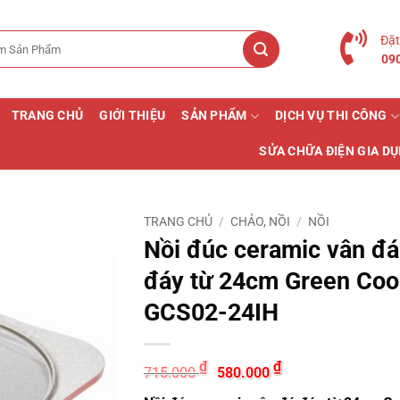
Đặt
09
TRANG CHỦ
GIỚI THIỆU
SẢN PHẨM
DỊCH VỤ THI CÔNG
SỬA CHỮA ĐIỆN GIA D
TRANG CHỦ
/
CHẢO, NỒI
/
NỒI
Nồi đúc ceramic vân đá
đáy từ 24cm Green Coo
GCS02-24IH
Giá
Giá
₫
₫
715.000
580.000
gốc
hiện
là:
tại