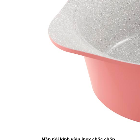
Nắp nồi kính viền inox chắc chắn