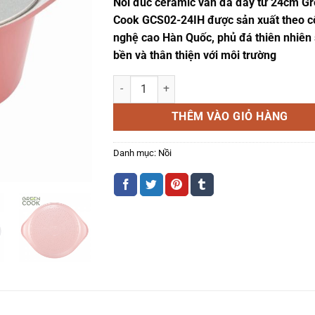
Nồi đúc ceramic vân đá đáy từ 24cm G
715.000 ₫.
là:
580.000 ₫.
Cook GCS02-24IH được sản xuất theo c
nghệ cao Hàn Quốc, phủ đá thiên nhiên 
bền và thân thiện với môi trường
Nồi đúc ceramic vân đá đáy từ 24cm Green 
THÊM VÀO GIỎ HÀNG
Danh mục:
Nồi