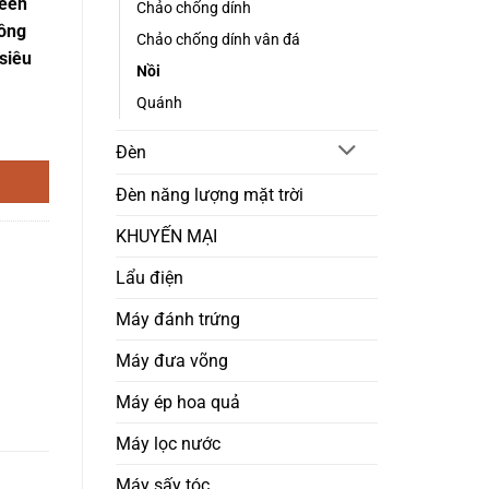
reen
Chảo chống dính
ông
Chảo chống dính vân đá
siêu
Nồi
Quánh
Cook GCS02-24IH số lượng
Đèn
Đèn năng lượng mặt trời
KHUYẾN MẠI
Lẩu điện
Máy đánh trứng
Máy đưa võng
Máy ép hoa quả
Máy lọc nước
Máy sấy tóc