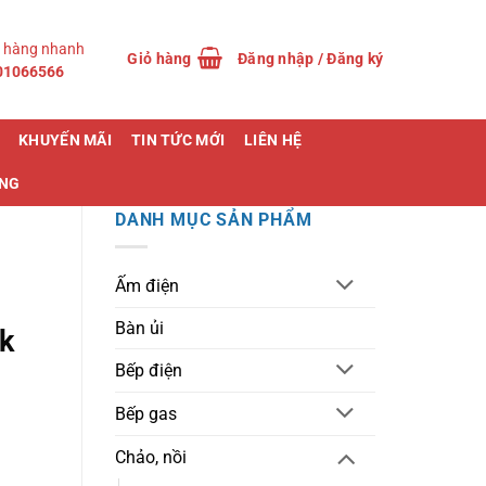
 hàng nhanh
Giỏ hàng
Đăng nhập / Đăng ký
01066566
KHUYẾN MÃI
TIN TỨC MỚI
LIÊN HỆ
ỤNG
DANH MỤC SẢN PHẨM
Ấm điện
Bàn ủi
k
Bếp điện
Bếp gas
Chảo, nồi