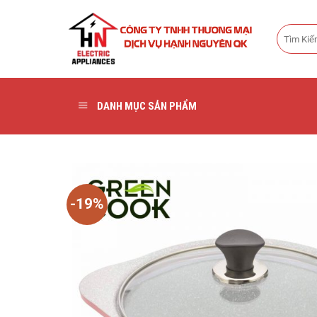
Bỏ
qua
Tìm
nội
kiếm:
dung
DANH MỤC SẢN PHẨM
-19%