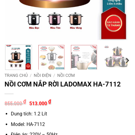
TRANG CHỦ
/
NỒI ĐIỆN
/
NỒI CƠM
NỒI CƠM NẮP RỜI LADOMAX HA-7112
Giá
Giá
₫
₫
855.000
513.000
gốc
hiện
là:
tại
Dung tích: 1.2 Lít
855.000 ₫.
là:
513.000 ₫.
Model: HA-7112
Điện áp: 220V – 50Hz