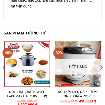
nấu cháo, nấu xôi, làm các món hấp, ninh, hầm,…
rất tiện dụng.
SẢN PHẨM TƯƠNG TỰ
-40%
-32%
HẾT HÀNG
NỒI CƠM CÔNG NGHIỆP
NỒI CƠM ĐIỆN NẮP RỜI MÊ
LADOMAX HA- 7185 (8.5lít)
KONG OSAKA RC120R
Giá
Giá
3.996.000
₫
724.000
₫
490.000
₫
Giá
Giá
gốc
hiện
2.397.000
₫