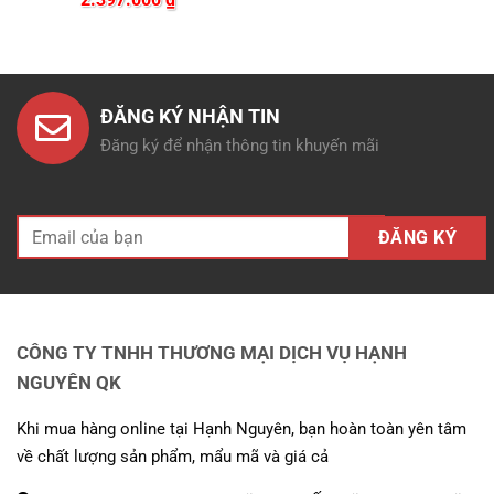
gốc
hiện
là:
tại
là:
tại
724.000 ₫.
là:
3.996.000 ₫.
là:
490.0
00 ₫.
2.397.000 ₫.
ĐĂNG KÝ NHẬN TIN
Đăng ký để nhận thông tin khuyến mãi
CÔNG TY TNHH THƯƠNG MẠI DỊCH VỤ HẠNH
NGUYÊN QK
Khi mua hàng online tại Hạnh Nguyên, bạn hoàn toàn yên tâm
về chất lượng sản phẩm, mẩu mã và giá cả