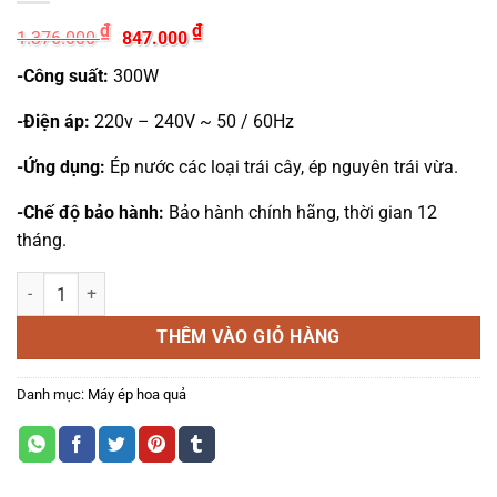
Giá
Giá
₫
₫
1.376.000
847.000
gốc
hiện
là:
tại
-Công suất:
300W
1.376.000 ₫.
là:
847.000 ₫.
-Điện áp:
220v – 240V ~ 50 / 60Hz
-Ứng dụng:
Ép nước các loại trái cây, ép nguyên trái vừa.
-Chế độ bảo hành:
Bảo hành chính hãng, thời gian 12
tháng.
MÁY ÉP TRÁI CÂY OSAKA JE206N số lượng
THÊM VÀO GIỎ HÀNG
Danh mục:
Máy ép hoa quả