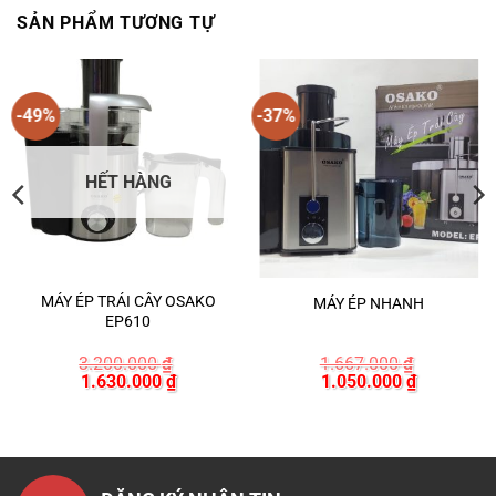
SẢN PHẨM TƯƠNG TỰ
-49%
-37%
HẾT HÀNG
MÁY ÉP TRÁI CÂY OSAKO
MÁY ÉP NHANH
EP610
á
3.200.000
₫
1.667.000
₫
ện
Giá
Giá
Giá
Giá
1.630.000
₫
1.050.000
₫
gốc
hiện
gốc
hiện
là:
tại
là:
tại
3.000 ₫.
3.200.000 ₫.
là:
1.667.000 ₫.
là:
1.630.000 ₫.
1.050.000